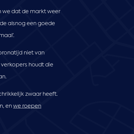
en we dat de markt weer
ende alsnog een goede
maal’.
ronatijd niet van
 verkopers houdt die
an.
hrikkelijk zwaar heeft.
n, en
we roepen