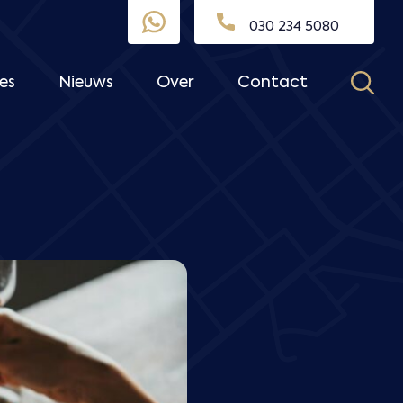
030 234 5080
es
Nieuws
Over
Contact