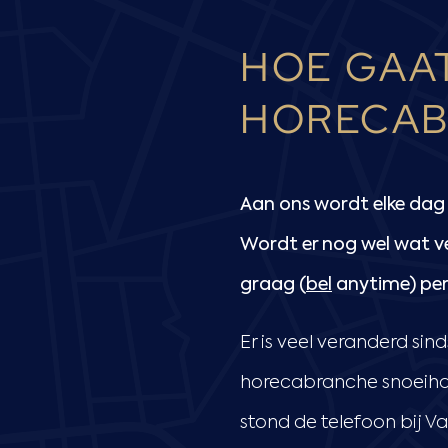
HOE GAAT
HORECAB
Aan ons wordt elke dag
Wordt er nog wel wat ver
graag (
bel
anytime) pers
Er is veel veranderd sind
horecabranche snoeihar
stond de telefoon bij 