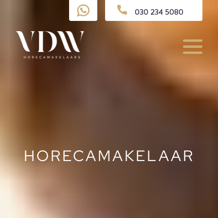
Ga
030 234 5080
naar
de
inhoud
Menu
HORECAMAKELAAR