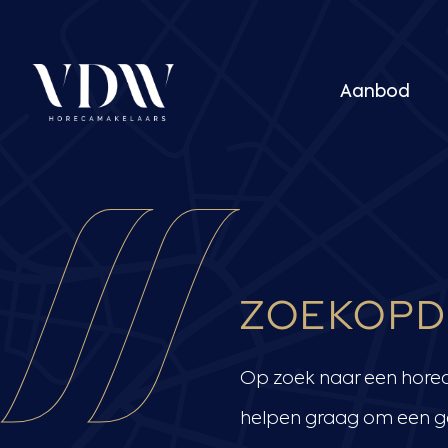
Ga
naar
de
inhoud
Aanbod
ZOEKOPD
Op zoek naar een horeca
helpen graag om een ge