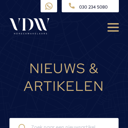
Ga
030 234 5080
naar
de
inhoud
Menu
NIEUWS &
ARTIKELEN