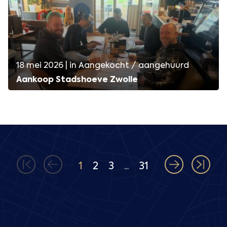
18 mei 2026 | in Aangekocht / aangehuurd
Aankoop Stadshoeve Zwolle
1
2
3
31
...