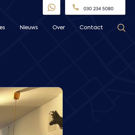
030 234 5080
es
Nieuws
Over
Contact