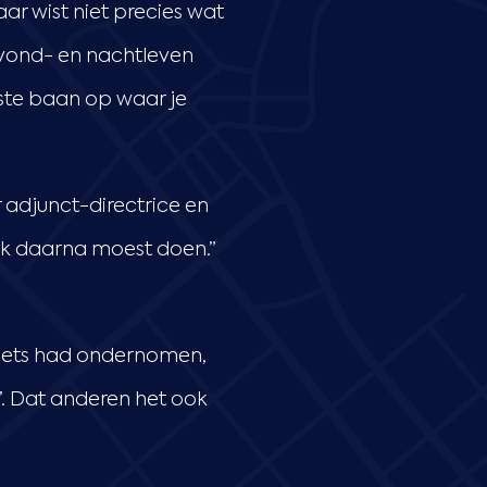
maar wist niet precies wat
 avond- en nachtleven
aste baan op waar je
 adjunct-directrice en
 ik daarna moest doen.”
ik iets had ondernomen,
’. Dat anderen het ook