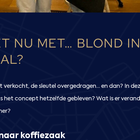
ET NU MET… BLOND I
AL?
 verkocht, de sleutel overgedragen… en dan? In deze
s het concept hetzelfde gebleven? Wat is er veran
mer?
 naar koffiezaak