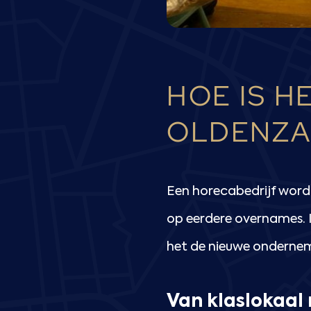
HOE IS H
OLDENZA
Een horecabedrijf wordt
op eerdere overnames. I
het de nieuwe onderne
Van klaslokaal