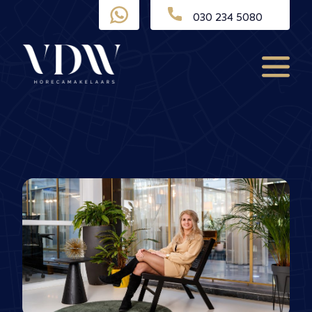
Ga
030 234 5080
naar
de
inhoud
Menu