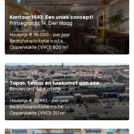
Kantoor 1643: Een uniek concept!
Prinsegracht 14, Den Haag
Huurprijs € 96.000,- per jaar
Bedrijfsexploitatie n.o.t.k.
2
Oppervlakte (VVO) 800 m
Tapas, terras en toekomst aan zee
Boulevard 68, Katwijk
Huurprijs € 92.943,- per jaar
Bedrijfsexploitatie n.o.t.k.
2
Oppervlakte (VVO) 251 m