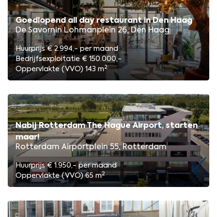
Goedlopend all day restaurant in Den Haag
De Savornin Lohmanplein 26, Den Haag
Huurprijs € 2.994,- per maand
Bedrijfsexploitatie € 150.000,-
2
Oppervlakte (VVO) 143 m
Nabij Rotterdam The Hague Airport, starten
maar!
Rotterdam Airportplein 55, Rotterdam
Huurprijs € 1.950,- per maand
2
Oppervlakte (VVO) 65 m