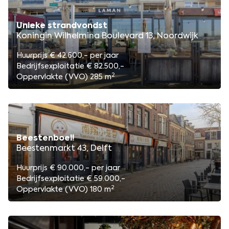
Unieke strandvondst
Koningin Wilhelmina Boulevard 13, Noordwijk
Huurprijs € 42.600,- per jaar
Bedrijfsexploitatie € 82.500,-
2
Oppervlakte (VVO) 285 m
Beestenboel!
Beestenmarkt 43, Delft
Huurprijs € 90.000,- per jaar
Bedrijfsexploitatie € 59.000,-
2
Oppervlakte (VVO) 180 m