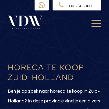
Ga
030 234 5080
naar
de
inhoud
Menu
HORECA TE KOOP
ZUID-HOLLAND
Ben je op zoek naar horeca te koop in Zuid-
Holland? In deze provincie vind je een divers