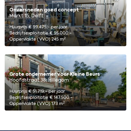
Onversneden goed concept
Markt 15, Delft
Huurprijs € 99.475,- per jaar
Bedrijfsexploitatie € 95.000,-
2
Oppervlakte (VVO) 245 m
Grote ondernemer voor Kleine Beurs
Hoofdstraat 38, Hillegom
Huurprijs € 51.719,- per jaar
Bedrijfsexploitatie € 147.500,-
2
Oppervlakte (VVO) 173 m