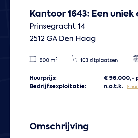
Kantoor 1643: Een uniek
Prinsegracht 14
2512 GA Den Haag
2
800 m
103 zitplaatsen
Huurprijs:
€ 96.000,- 
Bedrijfsexploitatie:
n.o.t.k.
Finan
Omschrijving