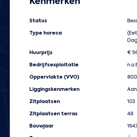
Kenmerken
Status
Bes
Type horeca
(Ee
Dag
Huurprijs
€ 96
Bedrijfsexploitatie
n.o.t
Oppervlakte (VVO)
800
Liggingskenmerken
Aan
Zitplaatsen
103
Zitplaatsen terras
48
Bouwjaar
164