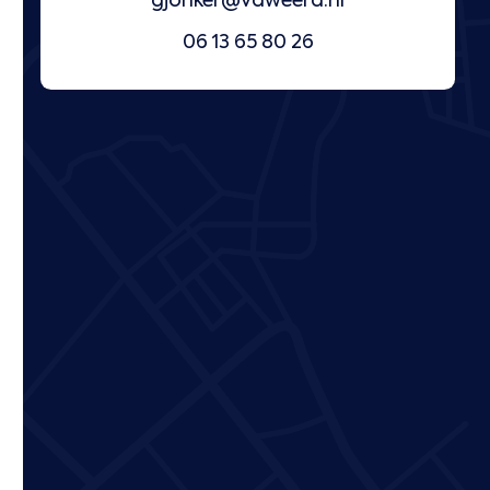
gjonker@vdweerd.nl
06 13 65 80 26