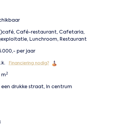
chikbaar
t)café, Café-restaurant, Cafetaria,
exploitatie, Lunchroom, Restaurant
.000,- per jaar
.k.
Financiering nodig?
2
 m
 een drukke straat, In centrum
3