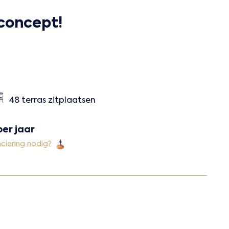
 concept!
48 terras zitplaatsen
per jaar
ciering nodig?