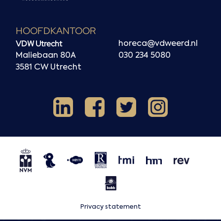
HOOFDKANTOOR
VDW Utrecht
horeca@vdweerd.nl
Maliebaan 80A
030 234 5080
3581 CW Utrecht
Facebook
Instagram
LinkedIn
X
NVM
NRVT
Horecaspot
Kern
TMI
HMN
REV
BOBB
Privacy statement