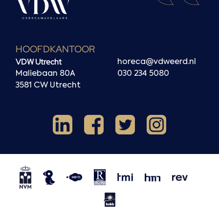
HOOFDKANTOOR
VDW Utrecht
horeca@vdweerd.nl
Maliebaan 80A
030 234 5080
3581 CW Utrecht
Facebook
Instagram
LinkedIn
X
NVM
NRVT
Horecaspot
Kern
TMI
HMN
REV
BOBB