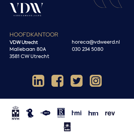
HOOFDKANTOOR
VDW Utrecht
horeca@vdweerd.nl
Maliebaan 80A
030 234 5080
3581 CW Utrecht
Facebook
Instagram
LinkedIn
X
NVM
NRVT
Horecaspot
Kern
TMI
HMN
REV
BOBB