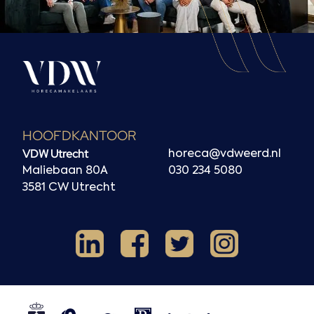
HOOFDKANTOOR
VDW Utrecht
horeca@vdweerd.nl
Maliebaan 80A
030 234 5080
3581 CW Utrecht
Facebook
Instagram
LinkedIn
X
NVM