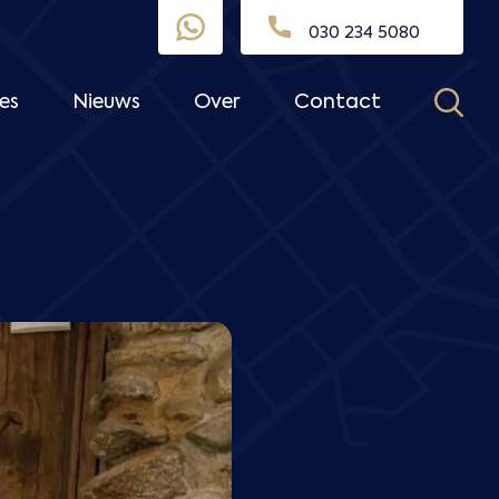
030 234 5080
es
Nieuws
Over
Contact