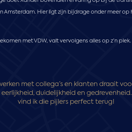
tage doet Xander bovendien ervaring op bij de transi
msterdam. Hier ligt zijn bijdrage onder meer op h
ekomen met VDW, valt vervolgens alles op z’n plek.
rken met collega’s en klanten draait voo
 eerlijkheid, duidelijkheid en gedrevenheid
vind ik die pijlers perfect terug!