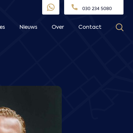
030 234 5080
es
Nieuws
Over
Contact