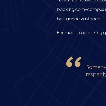
Tussen zijn studie en s
booking.com-campus in A
bestaande vastgoed.
Eenmaal in aanraking g
Samenwe
respect,