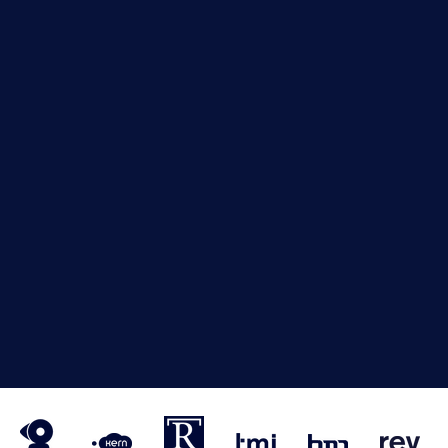
VM
NRVT
Horecaspot
Kern
TMI
HMN
RE