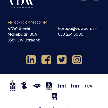
HOOFDKANTOOR
VDW Utrecht
horeca@vdweerd.nl
Maliebaan 80A
030 234 5080
3581 CW Utrecht
Facebook
Instagram
LinkedIn
X
NVM
NRVT
Horecaspot
Kern
TMI
HMN
REV
BOBB