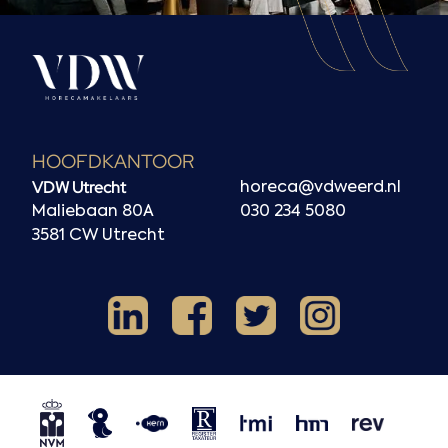
HOOFDKANTOOR
VDW Utrecht
horeca@vdweerd.nl
Maliebaan 80A
030 234 5080
3581 CW Utrecht
Facebook
Instagram
LinkedIn
X
NVM
NRVT
Horecaspot
Kern
TMI
HMN
REV