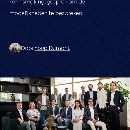
kennismakingsgesprek
om de
mogelijkheden te bespreken.
Door
Youp Dumont