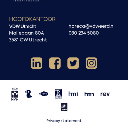
HOOFDKANTOOR
VDW Utrecht
horeca@vdweerd.nl
Maliebaan 80A
030 234 5080
3581 CW Utrecht
Facebook
Instagram
LinkedIn
X
NVM
NRVT
Horecaspot
Kern
TMI
HMN
REV
BOBB
Privacy statement