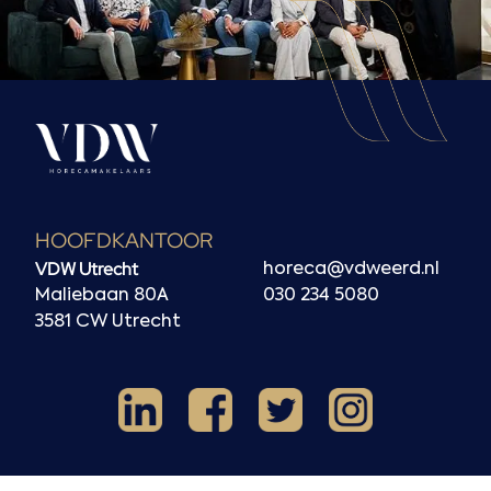
HOOFDKANTOOR
VDW Utrecht
horeca@vdweerd.nl
Maliebaan 80A
030 234 5080
3581 CW Utrecht
Facebook
Instagram
LinkedIn
X