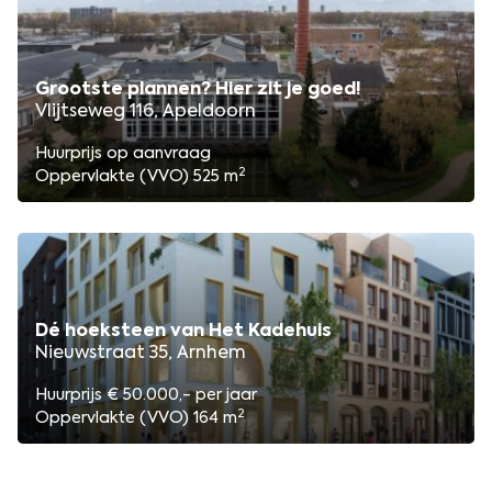
Grootste plannen? Hier zit je goed!
Vlijtseweg 116, Apeldoorn
Huurprijs op aanvraag
2
Oppervlakte (VVO) 525 m
Dé hoeksteen van Het Kadehuis
Nieuwstraat 35, Arnhem
Huurprijs € 50.000,- per jaar
2
Oppervlakte (VVO) 164 m