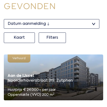
GEVONDEN
Kaart
Filters
Verhuurd
Aan de IJssel
Noorderhavenstraat 319, Zutphen
Huurprijs € 24.000,- per jaar
2
Oppervlakte (VVO) 200 m