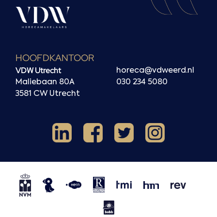
HOOFDKANTOOR
VDW Utrecht
horeca@vdweerd.nl
Maliebaan 80A
030 234 5080
3581 CW Utrecht
Facebook
Instagram
LinkedIn
X
NVM
NRVT
Horecaspot
Kern
TMI
HMN
REV
BOBB