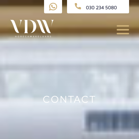
Ga
030 234 5080
naar
de
inhoud
Menu
CONTACT