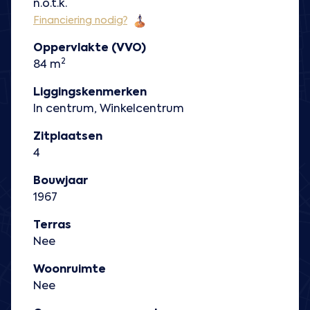
n.o.t.k.
Financiering nodig?
Oppervlakte (VVO)
2
84 m
Liggingskenmerken
In centrum, Winkelcentrum
Zitplaatsen
4
Bouwjaar
1967
Terras
Nee
Woonruimte
Nee