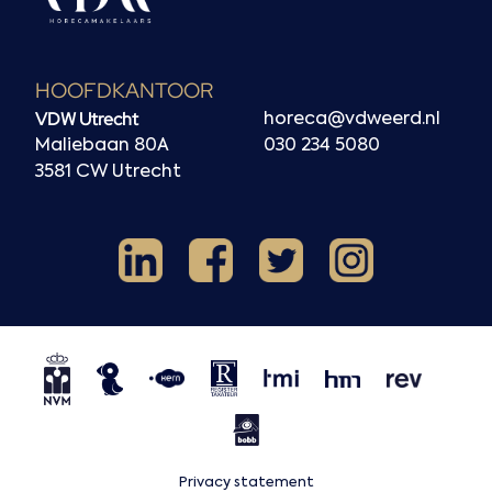
HOOFDKANTOOR
VDW Utrecht
horeca@vdweerd.nl
Maliebaan 80A
030 234 5080
3581 CW Utrecht
Facebook
Instagram
LinkedIn
X
NVM
NRVT
Horecaspot
Kern
TMI
HMN
REV
BOBB
Privacy statement