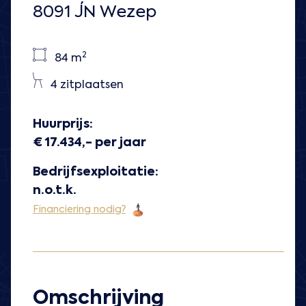
8091 JN Wezep
2
84 m
4 zitplaatsen
Huurprijs:
€ 17.434,- per jaar
Bedrijfsexploitatie:
n.o.t.k.
Financiering nodig?
Omschrijving