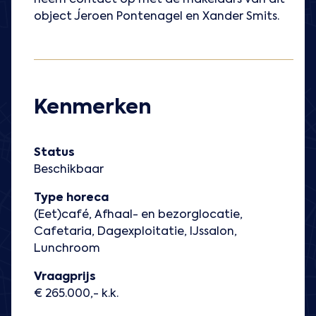
neem contact op met de makelaars van dit
object Jeroen Pontenagel en Xander Smits.
Kenmerken
Status
Beschikbaar
Type horeca
(Eet)café, Afhaal- en bezorglocatie,
Cafetaria, Dagexploitatie, IJssalon,
Lunchroom
Vraagprijs
€ 265.000,- k.k.