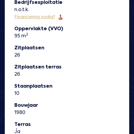
Bedrijfsexploitatie
n.o.t.k.
Financiering nodig?
Oppervlakte (VVO)
2
95 m
Zitplaatsen
26
Zitplaatsen terras
26
Staanplaatsen
10
Bouwjaar
1980
Terras
Ja