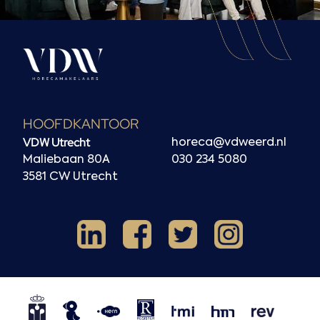
HOOFDKANTOOR
VDW Utrecht
horeca@vdweerd.nl
Maliebaan 80A
030 234 5080
3581 CW Utrecht
Facebook
Instagram
LinkedIn
X
NVM
NRVT
Horecaspot
Kern
TMI
HMN
REV