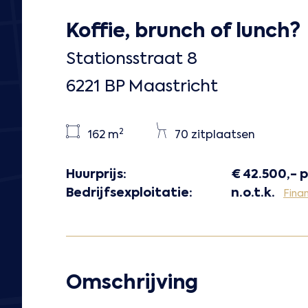
Koffie, brunch of lunch?
Stationsstraat 8
6221 BP Maastricht
2
162 m
70 zitplaatsen
Huurprijs:
€ 42.500,- p
Bedrijfsexploitatie:
n.o.t.k.
Finan
Omschrijving