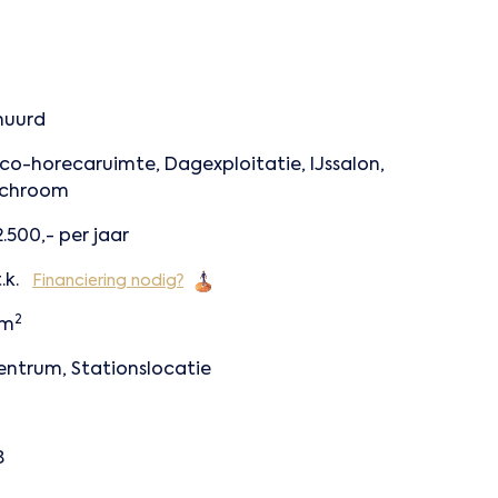
huurd
co-horecaruimte, Dagexploitatie, IJssalon,
chroom
.500,- per jaar
.k.
Financiering nodig?
2
 m
centrum, Stationslocatie
8