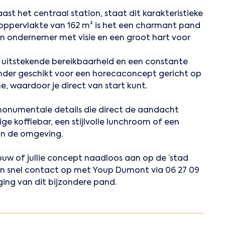
ast het centraal station, staat dit karakteristieke
oppervlakte van 162 m² is het een charmant pand
en ondernemer met visie en een groot hart voor
n uitstekende bereikbaarheid en een constante
nder geschikt voor een horecaconcept gericht op
e, waardoor je direct van start kunt.
t monumentale details die direct de aandacht
ige koffiebar, een stijlvolle lunchroom of een
an de omgeving.
ouw of jullie concept naadloos aan op de ‘stad
n snel contact op met Youp Dumont via 06 27 09
ging van dit bijzondere pand.