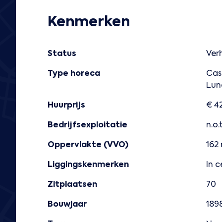
Kenmerken
Status
Ver
Type horeca
Cas
Lun
Huurprijs
€ 42
Bedrijfsexploitatie
n.o.t
Oppervlakte (VVO)
162
Liggingskenmerken
In 
Zitplaatsen
70
Bouwjaar
189