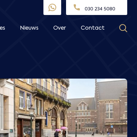
030 234 5080
es
Nieuws
Over
Contact