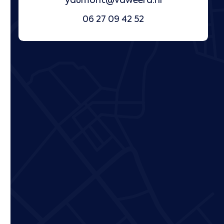
ydumont@vdweerd.nl
06 27 09 42 52