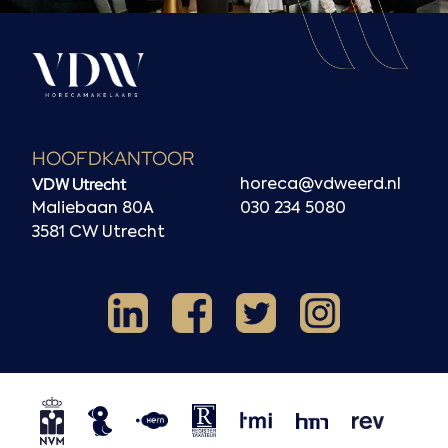
HOOFDKANTOOR
VDW Utrecht
horeca@vdweerd.nl
Maliebaan 80A
030 234 5080
3581 CW Utrecht
Facebook
Instagram
LinkedIn
X
NVM
NRVT
Horecaspot
Kern
TMI
HMN
REV