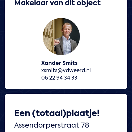
Makelaar van dit object
Xander Smits
xsmits@vdweerd.nl
06 22 94 34 33
Een (totaal)plaatje!
Assendorperstraat 78