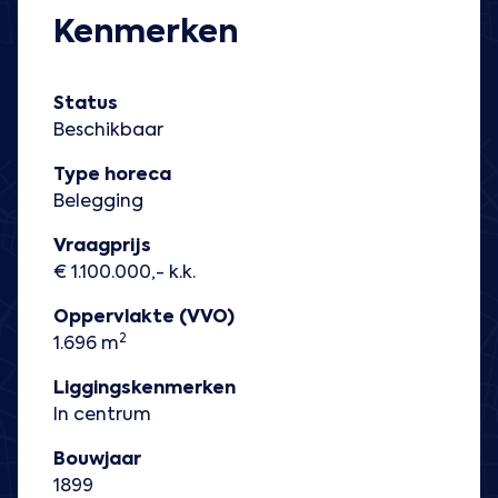
Kenmerken
Status
Beschikbaar
Type horeca
Belegging
Vraagprijs
€ 1.100.000,- k.k.
Oppervlakte (VVO)
2
1.696 m
Liggingskenmerken
In centrum
Bouwjaar
1899