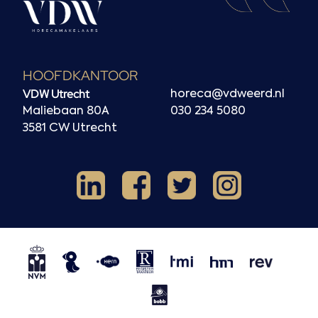
HOOFDKANTOOR
VDW Utrecht
horeca@vdweerd.nl
Maliebaan 80A
030 234 5080
3581 CW Utrecht
Facebook
Instagram
LinkedIn
X
NVM
NRVT
Horecaspot
Kern
TMI
HMN
REV
BOBB