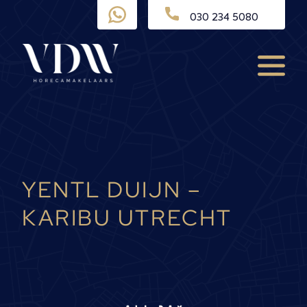
Ga
030 234 5080
naar
de
inhoud
Menu
YENTL DUIJN –
KARIBU UTRECHT