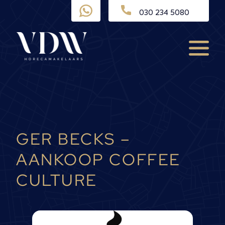
Ga
030 234 5080
naar
de
inhoud
Menu
GER BECKS –
AANKOOP COFFEE
CULTURE