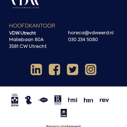
HOOFDKANTOOR
VDW Utrecht
horeca@vdweerd.nl
Maliebaan 80A
030 234 5080
3581 CW Utrecht
Facebook
Instagram
LinkedIn
X
NVM
NRVT
Horecaspot
Kern
TMI
HMN
REV
BOBB
Privacy statement