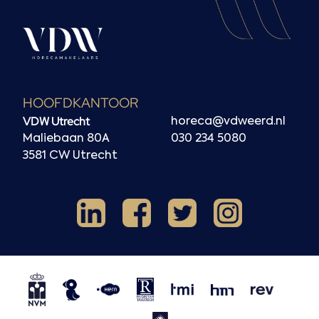
HOOFDKANTOOR
VDW Utrecht
horeca@vdweerd.nl
Maliebaan 80A
030 234 5080
3581 CW Utrecht
Facebook
Instagram
LinkedIn
X
NVM
NRVT
Horecaspot
Kern
TMI
HMN
REV