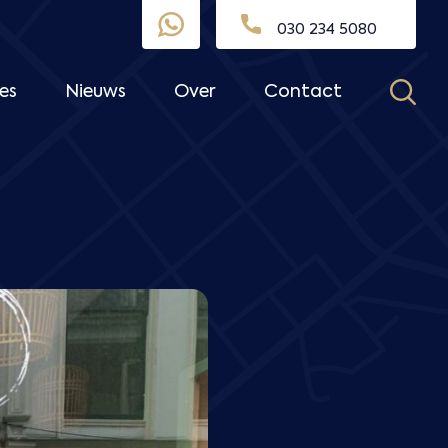
030 234 5080
es
Nieuws
Over
Contact