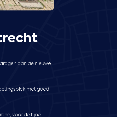
trecht
edragen aan de nieuwe
moetingsplek met goed
one, voor de fijne