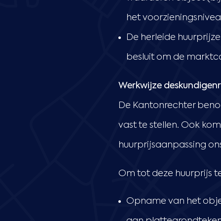
het voorzieningsnivea
De herleide huurprijz
besluit om de marktco
Werkwijze deskundigenra
De Kantonrechter benoe
vast te stellen. Ook ko
huurprijsaanpassing ons
Om tot deze huurprijs 
Opname van het objec