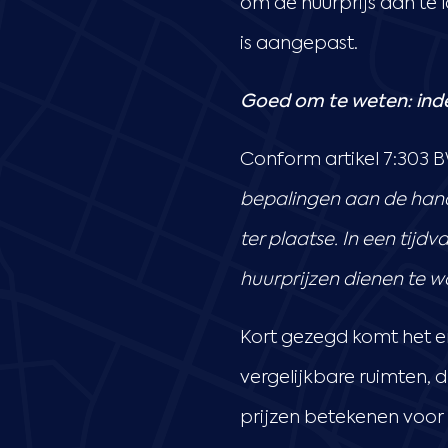
om de huurprijs aan te l
is aangepast.
Goed om te weten: index
Conform artikel 7:303 B
bepalingen aan de hand
ter plaatse. In een tij
huurprijzen dienen te w
Kort gezegd komt het e
vergelijkbare ruimten, d
prijzen betekenen voor