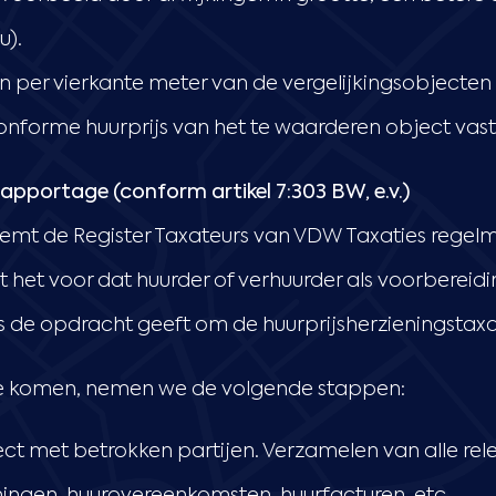
u).
en per vierkante meter van de vergelijkingsobjecten
nforme huurprijs van het te waarderen object vast t
pportage (conform artikel 7:303 BW, e.v.)
mt de Register Taxateurs van VDW Taxaties regelm
mt het voor dat huurder of verhuurder als voorbereid
 de opdracht geeft om de huurprijsherzieningstaxat
te komen, nemen we de volgende stappen:
t met betrokken partijen. Verzamelen van alle re