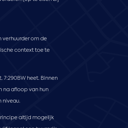
n verhuurder om de
dische context toe te
t. 7:290BW heet. Binnen
m na afloop van hun
m niveau.
incipe altijd mogelijk