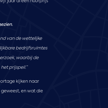
jf jaar al een huurprijs
gezien.
nd van de wettelijke
jkbare bedrijfsruimtes
verzoek, waarbij de
t prijspeil.”
ortage kijken naar
n geweest, en wat die