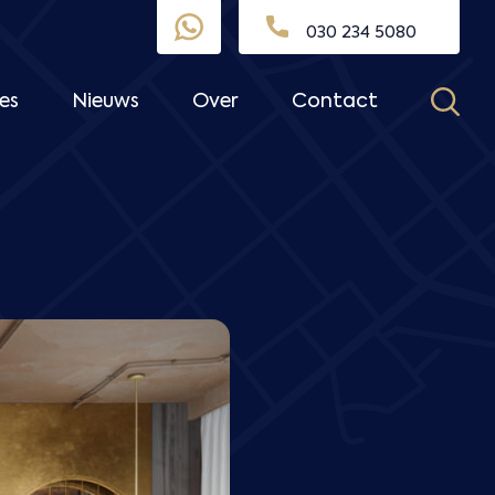
030 234 5080
es
Nieuws
Over
Contact