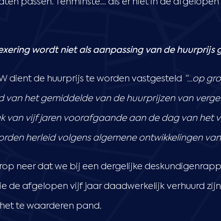
aten passen. Tenminste… als er niet in de afgelopen vi
ering wordt niet als aanpassing van de huurprijs 
W dient de huurprijs te worden vastgesteld
“…op gro
 van het gemiddelde van de huurprijzen van vergeli
dvak van vijf jaren voorafgaande aan de dag van het 
orden herleid volgens algemene ontwikkelingen van he
rop neer dat we bij een dergelijke deskundigenrapp
ie de afgelopen vijf jaar daadwerkelijk verhuurd zij
 het te waarderen pand.