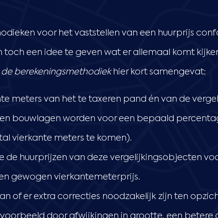
ieken voor het vaststellen van een huurprijs confo
toch een idee te geven wat er allemaal komt kijken 
e
de berekeningsmethodiek
hier kort samengevat:
te meters van het te taxeren pand én van de vergel
en en bouwlagen worden voor een bepaald perce
al vierkante meters te komen).
 de huurprijzen van deze vergelijkingsobjecten voo
r een gewogen vierkantemeterprijs.
an of er extra correcties noodzakelijk zijn ten opzic
voorbeeld door afwijkingen in grootte, een betere of