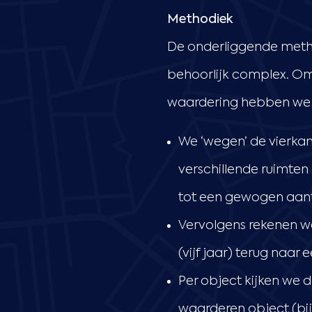
Methodiek
De onderliggende method
behoorlijk complex. Om 
waardering hebben w
We ‘wegen’ de vierkan
verschillende ruimt
tot een gewogen aant
Vervolgens rekenen we
(vijf jaar) terug naa
Per object kijken we d
waarderen object (bij