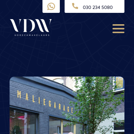
Ga
030 234 5080
naar
de
inhoud
Menu