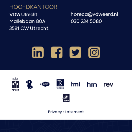
HOOFDKANTOOR
VDW Utrecht
horeca@vdweerd.nl
Maliebaan 80A
030 234 5080
3581 CW Utrecht
Facebook
Instagram
LinkedIn
X
NVM
NRVT
Horecaspot
Kern
TMI
HMN
REV
BOBB
Privacy statement