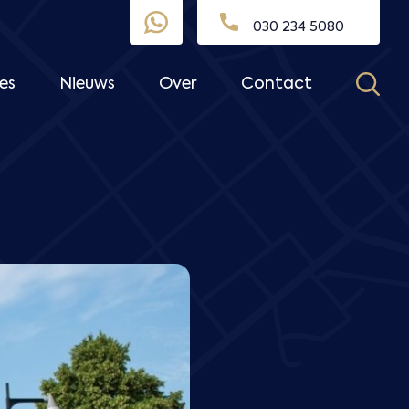
030 234 5080
es
Nieuws
Over
Contact