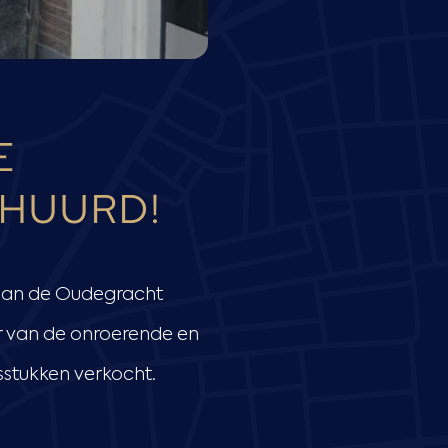
E
HUURD!
 aan de Oudegracht
 van de onroerende en
stukken verkocht.
.