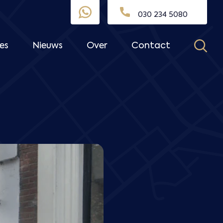
030 234 5080
es
Nieuws
Over
Contact