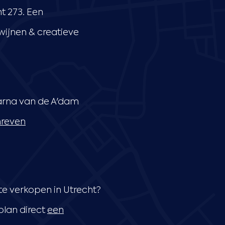
t 273. Een
ijnen & creatieve
aarna van de A'dam
hreven
te verkopen in Utrecht?
plan direct
een