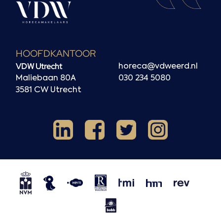
HOOFDKANTOOR
VDW Utrecht
horeca@vdweerd.nl
Maliebaan 80A
030 234 5080
3581 CW Utrecht
Facebook
Instagram
LinkedIn
X
NVM
NRVT
Horecaspot
Kern
TMI
HMN
REV
BOBB