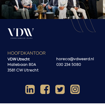
HOOFDKANTOOR
VDW Utrecht
horeca@vdweerd.nl
Maliebaan 80A
030 234 5080
3581 CW Utrecht
Facebook
Instagram
LinkedIn
X