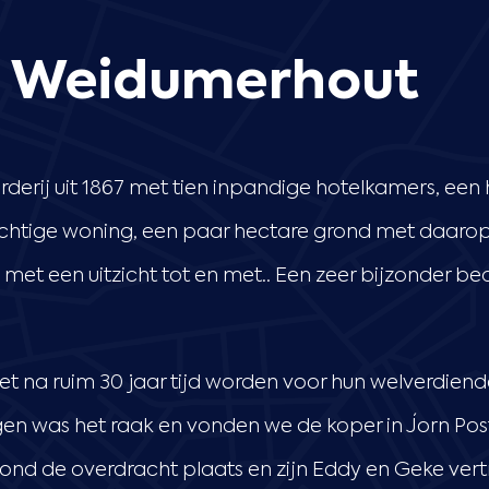
h Weidumerhout
erij uit 1867 met tien inpandige hotelkamers, ee
achtige woning, een paar hectare grond met daarop 
 met een uitzicht tot en met.. Een zeer bijzonder be
t na ruim 30 jaar tijd worden voor hun welverdien
ingen was het raak en vonden we de koper in Jorn Po
 vond de overdracht plaats en zijn Eddy en Geke vert