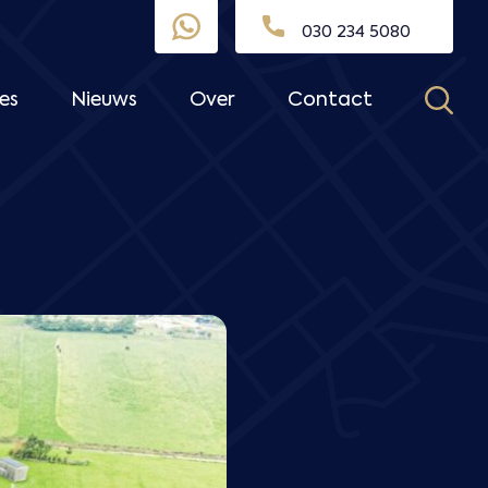
030 234 5080
es
Nieuws
Over
Contact