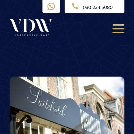
Ga
030 234 5080
naar
de
inhoud
Menu