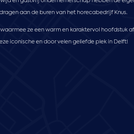
ewijd en gastvrij ondernemerschap hebben de eige
ragen aan de buren van het horecabedrijf Knus.
waarmee ze een warm en karaktervol hoofdstuk afs
ze iconische en door velen geliefde plek in Delft!