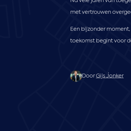
Na vele jaren van toeg
met vertrouwen overged
Een bijzonder moment, 
toekomst begint voor de
Door
Gijs Jonker