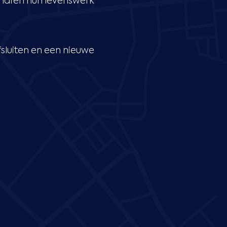
naren hun levenswerk
luiten en een nieuwe