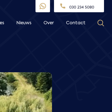
030 234 5080
es
Nieuws
Over
Contact