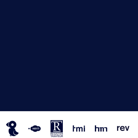
VM
NRVT
Horecaspot
Kern
TMI
HMN
RE