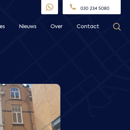
030 234 5080
es
Nieuws
Over
Contact