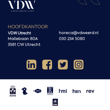
HOOFDKANTOOR
VDW Utrecht
horeca@vdweerd.nl
Maliebaan 80A
030 234 5080
3581 CW Utrecht
Facebook
Instagram
LinkedIn
X
NVM
NRVT
Horecaspot
Kern
TMI
HMN
REV
BOBB