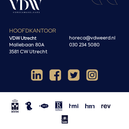
HOOFDKANTOOR
VDW Utrecht
horeca@vdweerd.nl
Maliebaan 80A
030 234 5080
3581 CW Utrecht
Facebook
Instagram
LinkedIn
X
NVM
NRVT
Horecaspot
Kern
TMI
HMN
REV
BOBB