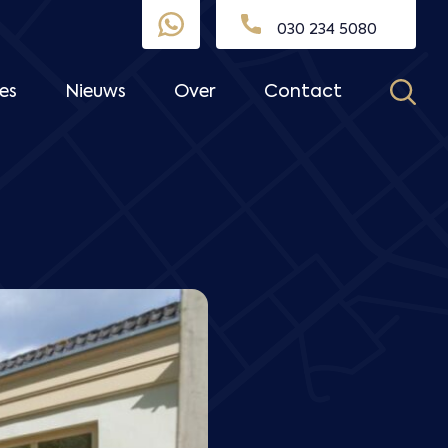
030 234 5080
es
Nieuws
Over
Contact