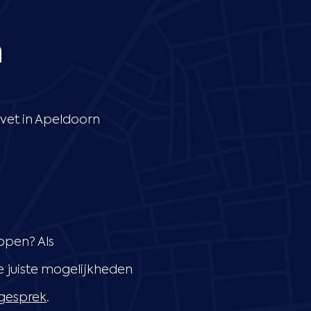
n
vet in Apeldoorn
open? Als
 juiste mogelijkheden
sgesprek
.