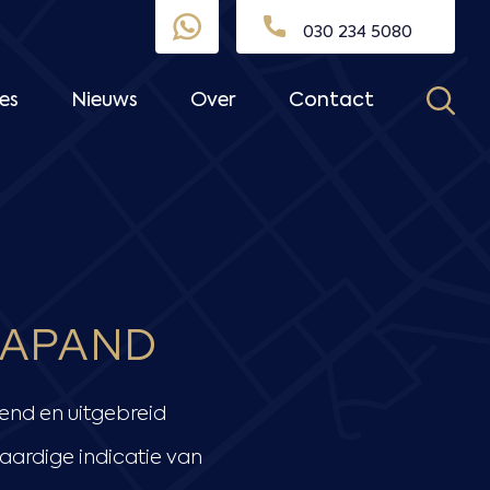
030 234 5080
es
Nieuws
Over
Contact
CAPAND
vend en uitgebreid
 aardige indicatie van