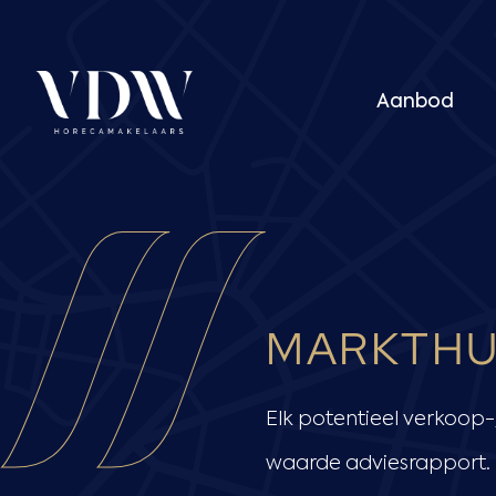
Ga
naar
de
inhoud
Aanbod
MARKTHU
Elk potentieel verkoop-/
waarde adviesrapport. D