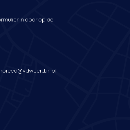
rmulier in door op de
horeca@vdweerd.nl
of