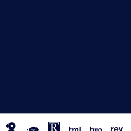
VM
NRVT
Horecaspot
Kern
TMI
HMN
RE