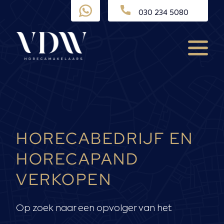
Ga
030 234 5080
naar
de
inhoud
Menu
HORECABEDRIJF EN
HORECAPAND
VERKOPEN
Op zoek naar een opvolger van het