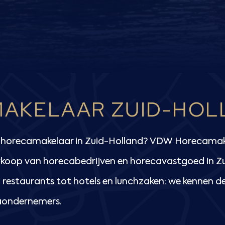
AKELAAR ZUID-HOL
n horecamakelaar in Zuid-Holland? VDW Horecamake
rkoop van horecabedrijven en horecavastgoed in Z
restaurants tot hotels en lunchzaken: we kennen de
aondernemers.