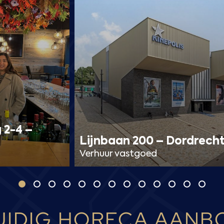
 2-4 –
Lijnbaan 200 – Dordrech
Verhuur vastgoed
UIDIG HORECA AANB