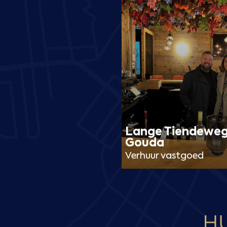
 Keizer Culinair –
Lange Tiendeweg
Gouda
ijfsexploitatie
Verhuur vastgoed
H