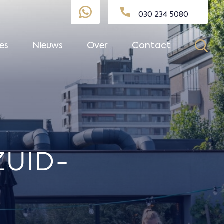
030 234 5080
es
Nieuws
Over
Contact
UID-