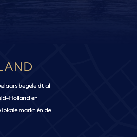
LAND
laars begeleidt al
uid-Holland en
 lokale markt én de