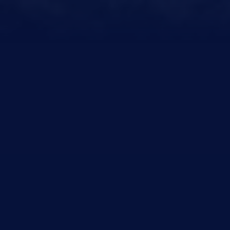
Shabu Shabu opende in 2008 haar eerste
vestiging in
Rotterdam
, met de ambitie om