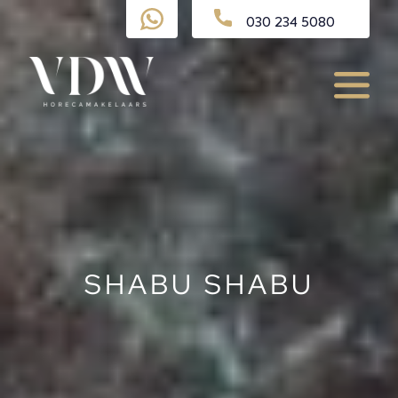
Ga
030 234 5080
naar
de
inhoud
Menu
SHABU SHABU