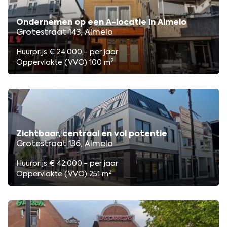
Ondernemen op een A-locatie in Almelo
Grotestraat 143, Almelo
Huurprijs € 24.000,- per jaar
2
Oppervlakte (VVO) 100 m
Zichtbaar, centraal en vol potentie
Grotestraat 136, Almelo
Huurprijs € 42.000,- per jaar
2
Oppervlakte (VVO) 251 m