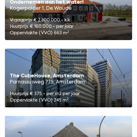
Ondernemen aan het water!
Kogerpolder 1, De Woude
Vraagprijs € 2.300.000,- k.k.
Huurprijs € 160.000,- per jaar
2
Oppervlakte (VVO) 663 m
The CubeHouse, Amsterdam
Parnassusweg 775, Amsterdam
Huurprijs € 375,- per m2 per jaar
2
Oppervlakte (VVO) 245 m