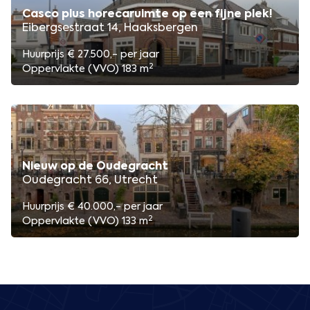
Casco plus horecaruimte op een fijne plek!
Eibergsestraat 14, Haaksbergen
Huurprijs € 27.500,- per jaar
2
Oppervlakte (VVO) 183 m
Nieuw op de Oudegracht
Oudegracht 66, Utrecht
Huurprijs € 40.000,- per jaar
2
Oppervlakte (VVO) 133 m