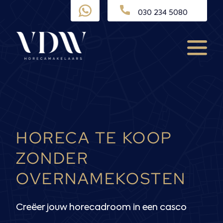
Ga
030 234 5080
naar
de
inhoud
Menu
HORECA TE KOOP
ZONDER
OVERNAMEKOSTEN
Creëer jouw horecadroom in een casco