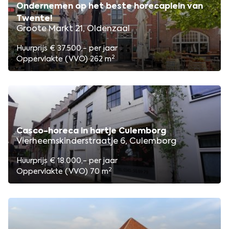
Ondernemen op het beste horecaplein van
Twente!
Groote Markt 21, Oldenzaal
Huurprijs € 37.500,- per jaar
2
Oppervlakte (VVO) 262 m
Casco-horeca in hartje Culemborg
Vierheemskinderstraatje 6, Culemborg
Huurprijs € 18.000,- per jaar
2
Oppervlakte (VVO) 70 m